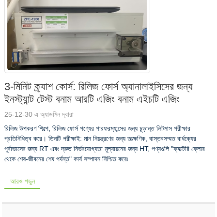
3-মিনিট ক্র্যাশ কোর্স: রিলিজ ফোর্স অ্যানালাইসিসের জন্য
ইনস্ট্যান্ট টেস্ট বনাম আরটি এজিং বনাম এইচটি এজিং
25-12-30 এ অ্যাডমিন দ্বারা
রিলিজ উপকরণ শিল্পে, রিলিজ ফোর্স পণ্যের পারফরম্যান্সের জন্য চূড়ান্ত লিটমাস পরীক্ষার
প্রতিনিধিত্ব করে। তিনটি পরীক্ষাই: মান নিয়ন্ত্রণের জন্য তাত্ক্ষণিক, বাস্তবসম্মত বার্ধক্যের
পূর্বাভাসের জন্য RT এবং দ্রুত নির্ভরযোগ্যতা মূল্যায়নের জন্য HT, পণ্যগুলি "ফ্যাক্টরি ফ্লোর
থেকে শেষ-জীবনের শেষ পর্যন্ত" কার্য সম্পাদন নিশ্চিত করে৷
আরও পড়ুন