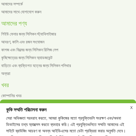
আমাদের সম্পর্কে
আমাদের সাথে যোগাযোগ করুন
আমাদের পণ্য
পিইউ ফেনার জন্য সিলিকন স্ট্যাবিলাইজার
আবরণ, কালি এবং রজন সংযোজন
কাগজ এবং ফিল্মের জন্য সিলিকন রিলিজ লেপ
কৃষিক্ষেত্রের জন্য সিলিকন অ্যাডজভেন্ট
বাড়িতে এবং ব্যক্তিগত যত্নের জন্য সিলিকন পলিথার
অন্যরা
খবর
কোম্পানির খবর
শিল্প সংবাদ
X
কুকি সম্মতি পরিচালনা করুন
সেরা অভিজ্ঞতা সরবরাহ করতে, আমরা কুকিজের মতো প্রযুক্তিগুলি সংরক্ষণ এবং/অথবা
ডিভাইসের তথ্য অ্যাক্সেস করতে ব্যবহার করি। এই প্রযুক্তিগুলিতে সম্মতি আমাদের এই
© কপিরাইট - 2010 - 2023: সমস্ত অধিকার সংরক্ষিত।
সাইটে ব্রাউজিং আচরণ বা অনন্য আইডিএসের মতো ডেটা প্রক্রিয়া করার অনুমতি দেবে।
গরম পণ্য
সাইটম্যাপ
বিশেষ
-
-