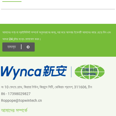
আমাদের পণ্য বা প্রাইসিলিস্ট সম্পর্কে অনুসন্ধানের জন্য, দয়া করে আপনার ইমেলটি আমাদের কাছে ছেড়ে দিন এবং
আমরা 24 ঘন্টার মধ্যে যোগাযোগ করব।
তদন্ত
নং 10 ফেংহে রোড, জিয়ায়া টাউন, জিয়ান্দে সিটি, ঝেজিয়াং প্রদেশ, 311606, চীন
86 - 17398029827
Roppope@topwintech.cn
আমাদের সম্পর্কে