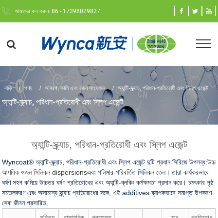
আমাদের কল করুন: 86 - 17398029827
বাড়ি
পণ্য
আবরণ, কালি এবং রজন সংযোজন
অ্যান্টি-স্ক্র্যাচ, পরিধান-প্রতিরোধী এবং স্লিপ এজেন্ট
অ্যান্টি-স্ক্র্যাচ, পরিধান-প্রতিরোধী এবং স্লিপ এজেন্ট
অ্যান্টি-স্ক্র্যাচ, পরিধান-প্রতিরোধী এবং স্লিপ এজেন্ট
Wyncoat® অ্যান্টি-স্ক্র্যাচ, পরিধান-প্রতিরোধী এবং স্লিপ এজেন্ট দুটি প্রধান সিরিজে উপলব্ধ:
উচ্চ
আণবিক ওজন সিলিকন dispersions
এবং পলিমার-পরিবর্তিত সিলিকন তেল। তারা কার্যকরভাবে
ঘর্ষণ সহগ কমিয়ে উচ্চতর ঘর্ষণ প্রতিরোধের এবং অ্যান্টি-ব্লকিং কর্মক্ষমতা প্রদান করে। চমৎকার পৃষ্ঠ
সমতলকরণ এবং অসামান্য স্ক্র্যাচ প্রতিরোধের সঙ্গে, এই additives ব্যাপকভাবে সমাপ্ত উপকরণ
সেবা জীবন প্রসারিত.
সক্রিয়
রাসায়নিক
প্রযোজ্য
মার
প্রতিরোধ