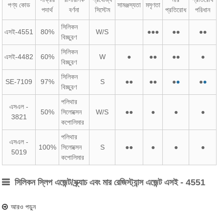
পণ্য কোড
সামঞ্জস্যতা
মসৃণতা
পদার্থ
বর্ণনা
সিস্টেম
প্রতিরোধ
পরিধান
সিলিকন
এসই-4551
80%
W/S
●●●
●●
●●
বিচ্ছুরণ
সিলিকন
এসই-4482
60%
W
●
●●
●●
●
বিচ্ছুরণ
সিলিকন
SE-7109
97%
S
●●
●●
●
●
●
●
বিচ্ছুরণ
পলিথার
এসএল -
50%
সিলোক্সেন
W/S
●●
●
●
●
3821
কপোলিমার
পলিথার
এসএল -
100%
সিলোক্সেন
S
●●
●
●
●
5019
কপোলিমার
সিলিকন স্লিপ এজেন্ট/স্ক্র্যাচ এবং মার রেজিস্ট্যান্স এজেন্ট এসই - 4551
আরও পড়ুন