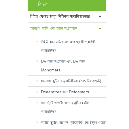
বিভাগ
পিইউ ফেনার জন্য সিলিকন স্ট্যাবিলাইজার
আবরণ, কালি এবং রজন সংযোজন
পিইউ রজন মডিফায়ার এবং অ্যান্টি-গ্রাফিটি
অ্যাডিটিভস
UV রজন সংযোজন এবং UV রজন
Monomers
সারফেস কন্ট্রোল অ্যাডিটিভস (লেভেলিং এজেন্ট)
Deaerators এবং Defoamers
সাবস্ট্রেট ওয়েটিং এবং অ্যান্টি-ক্রেটার
অ্যাডিটিভস
অ্যান্টি-স্ক্র্যাচ, পরিধান-প্রতিরোধী এবং স্লিপ এজেন্ট