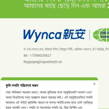
আমাদের কাছে ছেড়ে দিন এবং আমরা 
নং 10 ফেংহে রোড, জিয়ায়া টাউন, জিয়ান্দে সিটি, ঝেজিয়াং প্রদেশ, 311606, চীন
86 - 17398029827
Roppope@topwintech.cn
খবর
X
কুকি সম্মতি পরিচালনা করুন
কোম্পানির খবর
সেরা অভিজ্ঞতা সরবরাহ করতে, আমরা কুকিজের মতো প্রযুক্তিগুলি সংরক্ষণ এবং/
শিল্প সংবাদ
অথবা ডিভাইসের তথ্য অ্যাক্সেস করতে ব্যবহার করি। এই প্রযুক্তিগুলিতে সম্মতি
আমাদের এই সাইটে ব্রাউজিং আচরণ বা অনন্য আইডিএসের মতো ডেটা প্রক্রিয়া
করার অনুমতি দেবে। সম্মতি বা প্রত্যাহার সম্মতি নয়, কিছু বৈশিষ্ট্য এবং