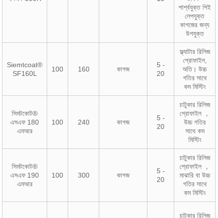
পার্শ্বযুক্ত পিই
লেপযুক্ত
কাগজের জন্য
উপযুক্ত
ফ্ল্যাটার রিলিজ
প্রোফাইল,
Siemtcoat®
5 -
100
160
কাগজ
অতি। উচ্চ
SF160L
20
গতির সাথে
কম মিস্টিং
চাটুকার রিলিজ
সিমটকোট®
প্রোফাইল ，
5 -
এসএফ 180
100
240
কাগজ
উচ্চ গতির
20
এমআর
সাথে কম
মিস্টিং
চাটুকার রিলিজ
সিমটকোট®
প্রোফাইল ，
5 -
এসএফ 190
100
300
কাগজ
মাঝারি বা উচ্চ
20
এমআর
গতির সাথে
কম মিস্টিং
চাটুকার রিলিজ