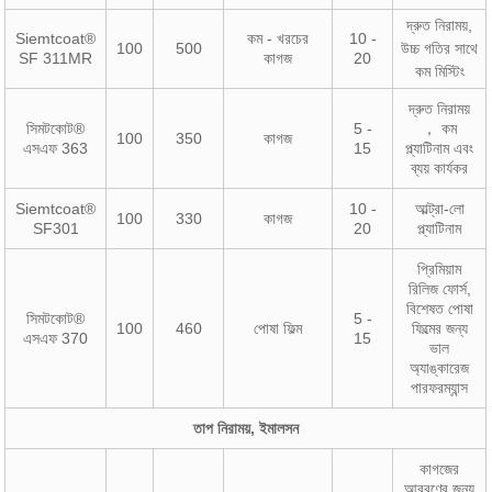
দ্রুত নিরাময়,
Siemtcoat®
কম - খরচের
10 -
100
500
উচ্চ গতির সাথে
SF 311MR
কাগজ
20
কম মিস্টিং
দ্রুত নিরাময়
সিমটকোট®
5 -
， কম
100
350
কাগজ
এসএফ 363
15
প্ল্যাটিনাম এবং
ব্যয় কার্যকর
Siemtcoat®
10 -
আল্ট্রা-লো
100
330
কাগজ
SF301
20
প্ল্যাটিনাম
প্রিমিয়াম
রিলিজ ফোর্স,
বিশেষত পোষা
সিমটকোট®
5 -
100
460
পোষা ফিল্ম
ফিল্মের জন্য
এসএফ 370
15
ভাল
অ্যাঙ্কারেজ
পারফরম্যান্স
তাপ নিরাময়, ইমালসন
কাগজের
আবরণের জন্য