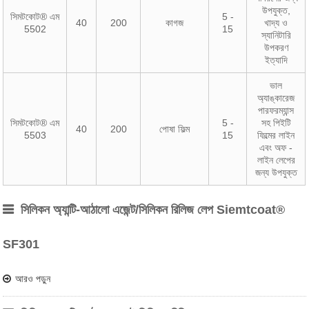
উপযুক্ত,
সিমটকোট® এম
5 -
40
200
কাগজ
খাদ্য ও
5502
15
স্যানিটারি
উপকরণ
ইত্যাদি
ভাল
অ্যাঙ্কারেজ
পারফরম্যান্স
সিমটকোট® এম
5 -
সহ পিইটি
40
200
পোষা ফিল্ম
5503
15
ফিল্মের লাইন
এবং অফ -
লাইন লেপের
জন্য উপযুক্ত
সিলিকন অ্যান্টি-আঠালো এজেন্ট/সিলিকন রিলিজ লেপ Siemtcoat®
SF301
আরও পড়ুন