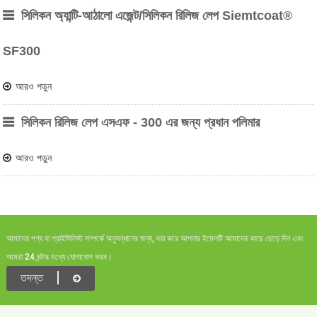
সিলিকন অ্যান্টি-আঠালো এজেন্ট/সিলিকন রিলিজ লেপ Siemtcoat®
SF300
আরও পড়ুন
সিলিকন রিলিজ লেপ এসএফ - 300 এর জন্য প্রধান পলিমার
আরও পড়ুন
আমাদের পণ্য বা প্রাইসিলিস্ট সম্পর্কে অনুসন্ধানের জন্য, দয়া করে আপনার ইমেলটি আমাদের কাছে ছেড়ে দিন এবং
আমরা 24 ঘন্টার মধ্যে যোগাযোগ করব।
তদন্ত