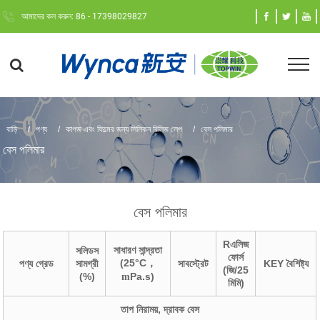
আমাদের কল করুন: 86 - 17398029827
বাড়ি
পণ্য
কাগজ এবং ফিল্মের জন্য সিলিকন রিলিজ লেপ
বেস পলিমার
বেস পলিমার
বেস পলিমার
R
এলিজ
সাধারণ সান্দ্রতা
সলিডস
ফোর্স
(25
°
C
পণ্য
গ্রেড
সামগ্রী
，
সাবস্ট্রেট
K
EY বৈশিষ্ট্য
(জি/25
(%)
Pa.s)
m
মিমি)
তাপ নিরাময়, দ্রাবক বেস