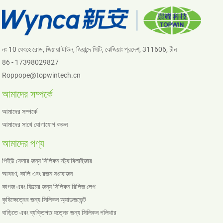
নং 10 ফেংহে রোড, জিয়ায়া টাউন, জিয়ান্দে সিটি, ঝেজিয়াং প্রদেশ, 311606, চীন
86 - 17398029827
Roppope@topwintech.cn
আমাদের সম্পর্কে
আমাদের সম্পর্কে
আমাদের সাথে যোগাযোগ করুন
আমাদের পণ্য
পিইউ ফেনার জন্য সিলিকন স্ট্যাবিলাইজার
আবরণ, কালি এবং রজন সংযোজন
কাগজ এবং ফিল্মের জন্য সিলিকন রিলিজ লেপ
কৃষিক্ষেত্রের জন্য সিলিকন অ্যাডজভেন্ট
বাড়িতে এবং ব্যক্তিগত যত্নের জন্য সিলিকন পলিথার