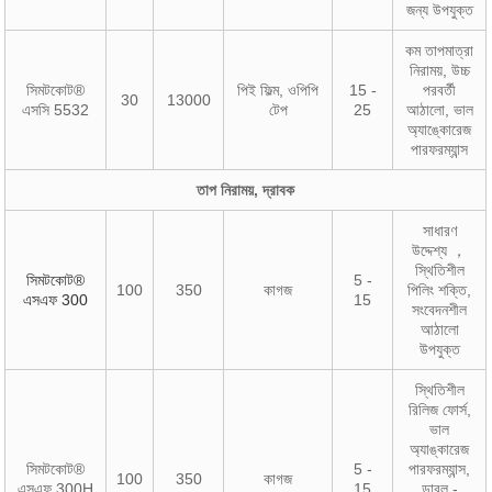
জন্য উপযুক্ত
কম তাপমাত্রা
নিরাময়, উচ্চ
সিমটকোট®
পিই ফিল্ম, ওপিপি
15 -
পরবর্তী
30
13000
এসসি 5532
টেপ
25
আঠালো, ভাল
অ্যাঙ্কোরেজ
পারফরম্যান্স
তাপ নিরাময়, দ্রাবক
সাধারণ
উদ্দেশ্য ，
স্থিতিশীল
সিমটকোট®
5 -
100
350
কাগজ
পিলিং শক্তি,
এসএফ 300
15
সংবেদনশীল
আঠালো
উপযুক্ত
স্থিতিশীল
রিলিজ ফোর্স,
ভাল
অ্যাঙ্কারেজ
সিমটকোট®
5 -
পারফরম্যান্স,
100
350
কাগজ
এসএফ 300H
15
ডাবল -