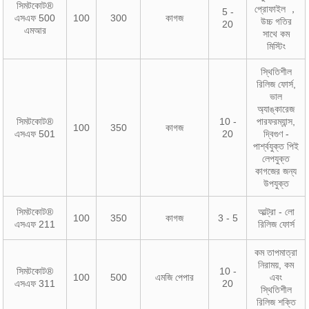
সিমটকোট®
প্রোফাইল ，
5 -
এসএফ 500
100
300
কাগজ
উচ্চ গতির
20
এমআর
সাথে কম
মিস্টিং
স্থিতিশীল
রিলিজ ফোর্স,
ভাল
অ্যাঙ্কারেজ
সিমটকোট®
10 -
পারফরম্যান্স,
100
350
কাগজ
এসএফ 501
20
দ্বিগুণ -
পার্শ্বযুক্ত পিই
লেপযুক্ত
কাগজের জন্য
উপযুক্ত
সিমটকোট®
আল্ট্রা - লো
100
350
কাগজ
3 - 5
এসএফ 211
রিলিজ ফোর্স
কম তাপমাত্রা
নিরাময়, কম
সিমটকোট®
10 -
100
500
এমজি পেপার
এবং
এসএফ 311
20
স্থিতিশীল
রিলিজ শক্তি