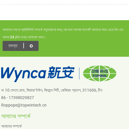
আমাদের পণ্য বা প্রাইসিলিস্ট সম্পর্কে অনুসন্ধানের জন্য, দয়া করে আপনার ইমেলটি আমাদের কাছে ছেড়ে দিন এবং
আমরা 24 ঘন্টার মধ্যে যোগাযোগ করব।
তদন্ত
নং 10 ফেংহে রোড, জিয়ায়া টাউন, জিয়ান্দে সিটি, ঝেজিয়াং প্রদেশ, 311606, চীন
86 - 17398029827
Roppope@topwintech.cn
আমাদের সম্পর্কে
আমাদের সম্পর্কে