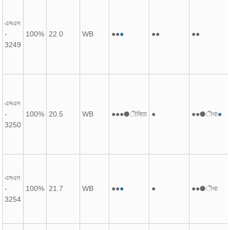
এসএল
-
100%
22.0
WB
●●
●
●●
●●
3249
এসএল
-
100%
20.5
WB
●●●●ীমিতা
●
●●●ীথা
●
3250
এসএল
-
100%
21.7
WB
●●
●
●
●●●ীথা
3254