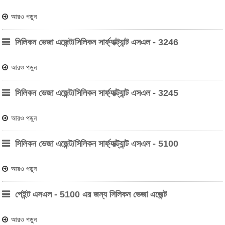
আরও পড়ুন
সিলিকন ভেজা এজেন্ট/সিলিকন সার্ফ্যাক্ট্যান্ট এসএল - 3246
আরও পড়ুন
সিলিকন ভেজা এজেন্ট/সিলিকন সার্ফ্যাক্ট্যান্ট এসএল - 3245
আরও পড়ুন
সিলিকন ভেজা এজেন্ট/সিলিকন সার্ফ্যাক্ট্যান্ট এসএল - 5100
আরও পড়ুন
পেইন্ট এসএল - 5100 এর জন্য সিলিকন ভেজা এজেন্ট
আরও পড়ুন