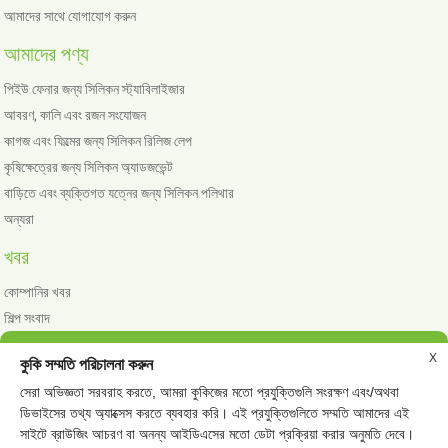
আমাদের সাথে যোগাযোগ করুন
আমাদের পণ্য
পিইউ ফেনার জন্য সিলিকন স্ট্যাবিলাইজার
আবরণ, কালি এবং রজন সংযোজন
কাগজ এবং ফিল্মের জন্য সিলিকন রিলিজ লেপ
কৃষিক্ষেত্রের জন্য সিলিকন অ্যাডজভেন্ট
বাড়িতে এবং ব্যক্তিগত যত্নের জন্য সিলিকন পলিথার
অন্যরা
খবর
কোম্পানির খবর
শিল্প সংবাদ
X
কুকি সম্মতি পরিচালনা করুন
সেরা অভিজ্ঞতা সরবরাহ করতে, আমরা কুকিজের মতো প্রযুক্তিগুলি সংরক্ষণ এবং/অথবা
© কপিরাইট - 2010 - 2023: সমস্ত অধিকার সংরক্ষিত।
ডিভাইসের তথ্য অ্যাক্সেস করতে ব্যবহার করি। এই প্রযুক্তিগুলিতে সম্মতি আমাদের এই
গরম পণ্য
সাইটম্যাপ
বিশেষ
-
-
সাইটে ব্রাউজিং আচরণ বা অনন্য আইডিএসের মতো ডেটা প্রক্রিয়া করার অনুমতি দেবে।
নমনীয় ফোমের জন্য সিলিকন ডিফর্মার
EPOXY পেইন্ট সংযোজন
পলিউরেথেন ফোম সংযোজন
,
,
,