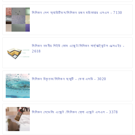
সিলিকন লেপ অ্যাডিটিভস/সিলিকন রজন মডিফায়ার এসএল - 7130
সিলিকন নমনীয় পিইউ ফোম এজেন্ট/সিলিকন সার্ফ্যাক্ট্যান্টস এক্সএইচ -
2618
সিলিকন বিকৃতক/সিলিকন অ্যান্টি - ফেনা এসডি - 3020
সিলিকন লেভেলিং এজেন্ট /সিলিকন ফ্লো এজেন্ট এসএল - 3378