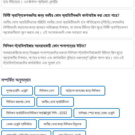
হয়ে দাঁড়িয়েছে। এর উত্পাদন প্রক্রিয়া কেন্দ্রীয়
নির্দিষ্ট অ্যাপ্লিকেশনগুলির জন্য নমনীয় ফোম অ্যাডিটিভগুলি কাস্টমাইজ করা যেতে পারে?
নমনীয় ফোম অ্যাডিটিভসের পরিচিতি নমনীয় ফেনা অ্যাডিটিভগুলি হ'ল পলিউরেথেন (পিইউ) ফোমগুলির
বৈশিষ্ট্যগুলি বাড়ানোর জন্য ব্যবহৃত অবিচ্ছেদ্য উপাদান, যা তাদের বিভিন্ন শিল্প জুড়ে নির্দিষ্ট অ্যাপ্লিকেশন
প্রয়োজনীয়তা পূরণ করতে দেয়। এই সংযোজনগুলি লেজ সহায়তা করে
সিলিকন স্ট্যাবিলাইজার সরবরাহকারী কোন শংসাপত্রের উচিত?
সরবরাহকারীদের জন্য নিয়ন্ত্রক শংসাপত্রগুলির গুরুত্ব সিলিকন স্ট্যাবিলাইজারগুলি বিভিন্ন শিল্প জুড়ে
প্রয়োজনীয় উপাদান, পণ্যের গুণমান এবং কার্যকারিতা বৃদ্ধিতে গুরুত্বপূর্ণ ভূমিকা পালন করে। তবে এই
স্ট্যাবিলাইজারগুলির কার্যকারিতা এবং সুরক্ষা হ'ল
সম্পর্কিত অনুসন্ধান
সুপারওয়েটিং এজেন্ট
সিলিকন তেল
আঠালো কাগজের জন্য সিলিকন
সিলিকন রাগুলার ফেনা
নমনীয় ফেনা অ্যাডিটিভস
সিলিকন অ্যাডিটিভস/সিলিকন সার্ফ্যাক্ট্যান্ট পিসি - 0193
ফলিয়ার স্প্রে জন্য ভেজা এজেন্ট
ভেজা এজেন্ট হার্বিসাইড
নমনীয় ফেনা জন্য সিলিকন বিকৃতক