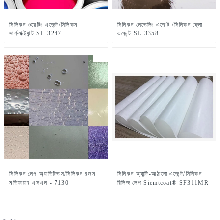
সিলিকন ওয়েটিং এজেন্ট/সিলিকন
সিলিকন লেভেলিং এজেন্ট /সিলিকন ফ্লো
সার্ফ্যাক্ট্যান্ট SL-3247
এজেন্ট SL-3358
সিলিকন লেপ অ্যাডিটিভস/সিলিকন রজন
সিলিকন অ্যান্টি-আঠালো এজেন্ট/সিলিকন
মডিফায়ার এসএল - 7130
রিলিজ লেপ Siemtcoat® SF311MR