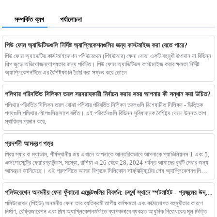
সম্পর্কিত ব্লগ
পর্যালোচনা
পিউ ফোম অ্যাডিটিভগুলি নির্দিষ্ট অ্যাপ্লিকেশনগুলির জন্য কাস্টমাইজ করা যেতে পারে?
পিউ ফোম অ্যাডেটিভ কাস্টমাইজেশন পলিউরেথেন (পিইউআর) ফেনা বোঝা একটি বহুমুখী উপাদান যা বিভিন্ন
শিল্প জুড়ে অভিযোজনযোগ্যতার জন্য পরিচিত। পিউ ফোম অ্যাডিটিভস কাস্টমাইজ করার ক্ষমতা নির্দিষ্ট
অ্যাপ্লিকেশনটিতে এর বৈশিষ্ট্যগুলি তৈরি করা সম্ভব করে তোলে
পলিথার পরিবর্তিত সিলিকন তরল সরবরাহকারী নির্বাচন করার সময় আপনার কী সন্ধান করা উচিত?
পলিথার পরিবর্তিত সিলিকন তরল বোঝা পলিথার পরিবর্তিত সিলিকন তরলগুলি বিশেষায়িত সিলিকন - ভিত্তিক
পণ্যগুলি পলিথার যৌগগুলির সাথে বর্ধিত। এই পরিবর্তনগুলি বিভিন্ন সুবিধাজনক বৈশিষ্ট্য যেমন উন্নত তাপ
স্থায়িত্ব প্রদান করে,
প্রদর্শনী আমন্ত্রণ পত্র
প্রিয় স্যার বা ম্যাডাম, শীর্ষস্থানীয় জয় এখানে আপনাকে আন্তরিকভাবে আপনাকে প্যাভিলিয়নস 1 এবং 5,
এক্সপোসেন্ট্রে ফেয়ারগ্রাউন্ডস, মস্কো, রাশিয়া এ 26 থেকে 28, 2024 পর্যন্ত আমাদের বুথটি দেখার জন্য
আমন্ত্রণ জানিয়েছে। এই প্রদর্শনীতে আমরা বিশ্বকে সিলিকোন সার্ফ্যাক্ট্যান্টের শেষ অ্যাপ্লিকেশনগুলি
দেখাব, যার
পলিউরেথেন অনমনীয় ফেনা ফুঁকানো এজেন্টগুলির বিবর্তন: চতুর্থ স্থানে স্পটলাইট - প্রজন্মের উদ্ভাবন
পলিউরেথেন (পিইউ) অনমনীয় ফেনা তার ব্যতিক্রমী তাপীয় কর্মক্ষমতা এবং কাঠামোগত বহুমুখীতার কারণে
নির্মাণ, রেফ্রিজারেশন এবং শিল্প অ্যাপ্লিকেশনগুলিতে ব্যাপকভাবে ব্যবহৃত আধুনিক নিরোধকের মূল ভিত্তি