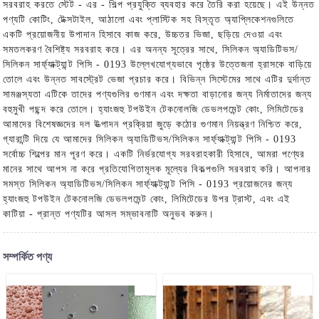
সরবরাহ করতে স্টেট - এর - শিল্প প্রযুক্তি ব্যবহার করে তৈরি করা হয়েছে। এই উন্নত
পণ্যটি কোটিং, টেক্সটাইল, আঠালো এবং প্লাস্টিক সহ বিস্তৃত অ্যাপ্লিকেশনগুলিতে
একটি প্রয়োজনীয় উপাদান হিসাবে কাজ করে, উচ্চতর ভিজা, ছড়িয়ে দেওয়া এবং
সমতলকরণ বৈশিষ্ট্য সরবরাহ করে। এর অনন্য সূত্রের সাথে, সিলিকন অ্যাডিটিভস/
সিলিকন সার্ফ্যাক্ট্যান্ট পিসি - 0193 উল্লেখযোগ্যভাবে পৃষ্ঠের উত্তেজনা হ্রাসকে বাড়িয়ে
তোলে এবং উন্নত সাবস্ট্রেট ভেজা প্রচার করে। বিভিন্ন সিস্টেমের সাথে এটির দুর্দান্ত
সামঞ্জস্যতা এটিকে তাদের পণ্যগুলির গুণমান এবং দক্ষতা বাড়ানোর জন্য নির্মাতাদের জন্য
বহুমুখী পছন্দ করে তোলে। হ্যাংজহু টপউইন টেকনোলজি ডেভলপমেন্ট কোং, লিমিটেডের
আমাদের বিশেষজ্ঞদের দল উত্পাদন প্রক্রিয়া জুড়ে কঠোর গুণমান নিয়ন্ত্রণ নিশ্চিত করে,
গ্যারান্টি দিয়ে যে আমাদের সিলিকন অ্যাডিটিভস/সিলিকন সার্ফ্যাক্ট্যান্ট পিসি - 0193
সর্বোচ্চ শিল্পের মান পূরণ করে। একটি নির্ভরযোগ্য সরবরাহকারী হিসাবে, আমরা পণ্যের
মানের সাথে আপস না করে প্রতিযোগিতামূলক মূল্যের বিকল্পগুলি সরবরাহ করি। আপনার
সমস্ত সিলিকন অ্যাডিটিভস/সিলিকন সার্ফ্যাক্ট্যান্ট পিসি - 0193 প্রয়োজনের জন্য
হ্যাংজহু টপউইন টেকনোলজি ডেভলপমেন্ট কোং, লিমিটেডের উপর ট্রাস্ট, এবং এই
কাটিয়া - প্রান্ত পণ্যটির আসল সম্ভাবনাটি অনুভব করুন।
সম্পর্কিত পণ্য