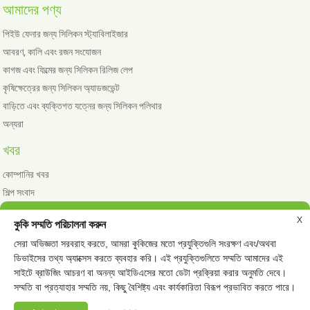
আমাদের পণ্য
পিইউ ফেনার জন্য সিলিকন স্ট্যাবিলাইজার
আবরণ, কালি এবং রজন সংযোজন
কাগজ এবং ফিল্মের জন্য সিলিকন রিলিজ লেপ
কৃষিক্ষেত্রের জন্য সিলিকন অ্যাডজভেন্ট
বাড়িতে এবং ব্যক্তিগত যত্নের জন্য সিলিকন পলিথার
অন্যরা
খবর
কোম্পানির খবর
শিল্প সংবাদ
X
কুকি সম্মতি পরিচালনা করুন
সেরা অভিজ্ঞতা সরবরাহ করতে, আমরা কুকিজের মতো প্রযুক্তিগুলি সংরক্ষণ এবং/অথবা
© কপিরাইট - 2010 - 2023: সমস্ত অধিকার সংরক্ষিত।
ডিভাইসের তথ্য অ্যাক্সেস করতে ব্যবহার করি। এই প্রযুক্তিগুলিতে সম্মতি আমাদের এই
গরম পণ্য
সাইটম্যাপ
বিশেষ
-
-
সাইটে ব্রাউজিং আচরণ বা অনন্য আইডিএসের মতো ডেটা প্রক্রিয়া করার অনুমতি দেবে।
সিলিকন ইউভি রজন অ্যাডিটিভস
পিইউ ফোমের জন্য পরিবর্তিত সিলিকন তেল
,
,
সম্মতি বা প্রত্যাহার সম্মতি নয়, কিছু বৈশিষ্ট্য এবং কার্যকারিতা বিরূপ প্রভাবিত করতে পারে।
ক্ষত ড্রেসিংয়ের জন্য সিলিকন অ্যাডিটিভস
নমনীয় ফেনা অ্যাডিটিভস
ড্রিফ্ট রিটার্ড্যান্ট স্প্রেডার
,
,
,