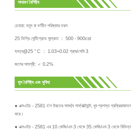
সাধারণ বৈশিষ্ট্য
চেহারা: হলুদ বা বর্ণহীন পরিষ্কার তরল
25 ডিগ্রি সেন্টিগ্রেডে সান্দ্রতা ： 500 - 900cst
ঘনত্ব@25 ° C ： 1.03+0.02 গ্রাম/সেমি 3
জলের সামগ্রী: ＜ 0.2%
মূল বৈশিষ্ট্য এবং সুবিধা
● এক্সএইচ - 2581 হ'ল উচ্চতর সামর্থ্য সার্ফ্যাক্ট্যান্ট, খুব প্রশস্ত প্রক্রি
করে।
● এক্সএইচ - 2581 এর 10 কেজি/এম 3 থেকে 35 কেজি/এম 3 থেকে বিভিন্ন ফোম