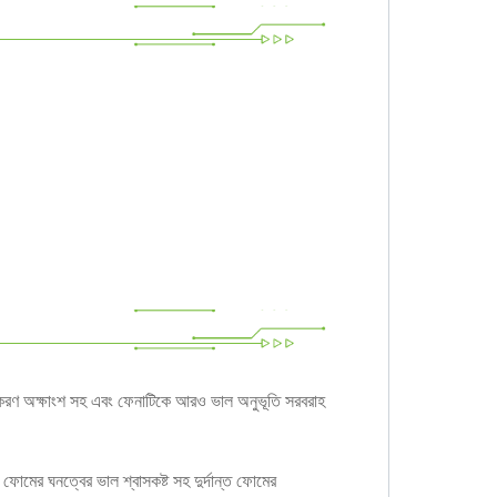
য়াজাতকরণ অক্ষাংশ সহ এবং ফেনাটিকে আরও ভাল অনুভূতি সরবরাহ
ের ঘনত্বের ভাল শ্বাসকষ্ট সহ দুর্দান্ত ফোমের