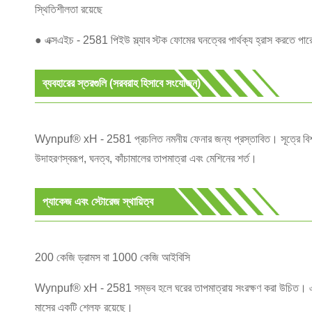
স্থিতিশীলতা রয়েছে
● এক্সএইচ - 2581 পিইউ স্ল্যাব স্টক ফোমের ঘনত্বের পার্থক্য হ্রাস করতে পা
ব্যবহারের স্তরগুলি (সরবরাহ হিসাবে সংযোজন)
Wynpuf® xH - 2581 প্রচলিত নমনীয় ফেনার জন্য প্রস্তাবিত। সূত্রে বিশদ
উদাহরণস্বরূপ, ঘনত্ব, কাঁচামালের তাপমাত্রা এবং মেশিনের শর্ত।
প্যাকেজ এবং স্টোরেজ স্থায়িত্ব
200 কেজি ড্রামস বা 1000 কেজি আইবিসি
Wynpuf® xH - 2581 সম্ভব হলে ঘরের তাপমাত্রায় সংরক্ষণ করা উচিত। এই 
মাসের একটি শেল্ফ রয়েছে।