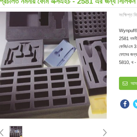
প্রচলিত নমনীয় ফোম এক্সএইচ - 2581 এর জন্য সিলিকন স
সংক্ষিপ্ত ব
Wynpuf® পল
2581 নমনীয
কেজি/এম 3 থ
ফোমের জন্য
5810, খ -
আমা