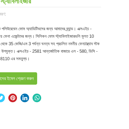
্ট্যাবিলাইজার
িবরণ:
িউরেথেন ফোম অ্যাডিটিভসের জন্য আমাদের ব্র্যান্ড। এক্সএইচ -
় ফেনা এজেন্টদের জন্য। সিলিকন ফোম স্ট্যাবিলাইজারগুলি মূলত 10
েকে 35 কেজি/এম 3 পর্যন্ত ঘনত্ব সহ প্রচলিত নমনীয় ফেনা/স্ল্যাব স্টক
 উপযুক্ত। এক্সএইচ - 2581 আন্তর্জাতিক বাজারে এল - 580, ডিসি -
 8110 এর সমতুল্য।
দের ইমেল প্রেরণ করুন