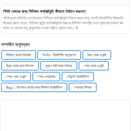
পিইউ ফোমের জন্য সিলিকন সার্ফ্যাক্ট্যান্ট কীভাবে নির্বাচন করবেন?
পলিউরেথেন (পিইউ) ফোমের জন্য সিলিকন সার্ফ্যাক্ট্যান্ট নির্বাচন করার সময়, আপনি নিম্নলিখিত বিষয়গুলি
বিবেচনা করতে পারেন: সিলিকন কন্টেন্ট সার্ফ্যাক্ট্যান্টস উচ্চতর সিলিকন সামগ্রীর সাথে পৃষ্ঠের উত্তেজনা কম
থাকে, যা ফোমের বায়ু বুদবুদগুলির সংখ্যা বাড়িয়ে তুলতে পারে। থি
সম্পর্কিত অনুসন্ধান
সিলিকন অয়েল ডিফর্মার
পিএইচ - স্থিতিশীল অনুপ্রবেশ
জৈব ভেজা এজেন্ট
বিকৃত করার জন্য সিলেনস
মুদ্রণ কালি জন্য পলিমার
স্প্রে ভেজা এজেন্ট
স্প্রে ফোম এজেন্ট
স্প্রে এনহ্যাকার
পেইন্টের অ্যাডিটিভস
Rug েউখেলান বোর্ডের জন্য সিলিকন অ্যাডিটিভস
স্প্রেডার স্টিকার