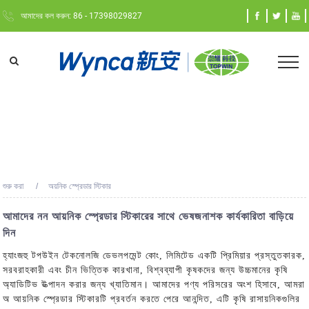
আমাদের কল করুন: 86 - 17398029827
শুরু করা
অয়নিক স্প্রেডার স্টিকার
আমাদের নন আয়নিক স্প্রেডার স্টিকারের সাথে ভেষজনাশক কার্যকারিতা বাড়িয়ে
দিন
হ্যাংজহু টপউইন টেকনোলজি ডেভলপমেন্ট কোং, লিমিটেড একটি প্রিমিয়ার প্রস্তুতকারক,
সরবরাহকারী এবং চীন ভিত্তিক কারখানা, বিশ্বব্যাপী কৃষকদের জন্য উচ্চমানের কৃষি
অ্যাডিটিভ উত্পাদন করার জন্য খ্যাতিমান। আমাদের পণ্য পরিসরের অংশ হিসাবে, আমরা
অ আয়নিক স্প্রেডার স্টিকারটি প্রবর্তন করতে পেরে আনন্দিত, এটি কৃষি রাসায়নিকগুলির