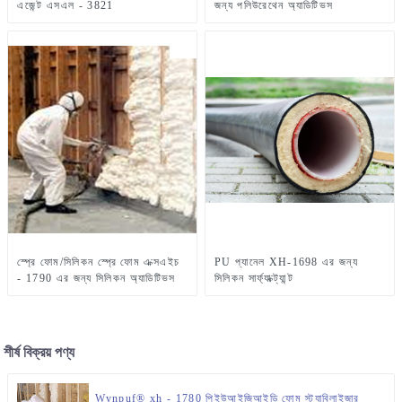
এজেন্ট এসএল - 3821
জন্য পলিউরেথেন অ্যাডিটিভস
স্প্রে ফোম/সিলিকন স্প্রে ফোম এক্সএইচ
PU প্যানেল XH-1698 এর জন্য
- 1790 এর জন্য সিলিকন অ্যাডিটিভস
সিলিকন সার্ফ্যাক্ট্যান্ট
শীর্ষ বিক্রয় পণ্য
Wynpuf® xh - 1780 পিইউআইজিআইডি ফোম স্ট্যাবিলাইজার