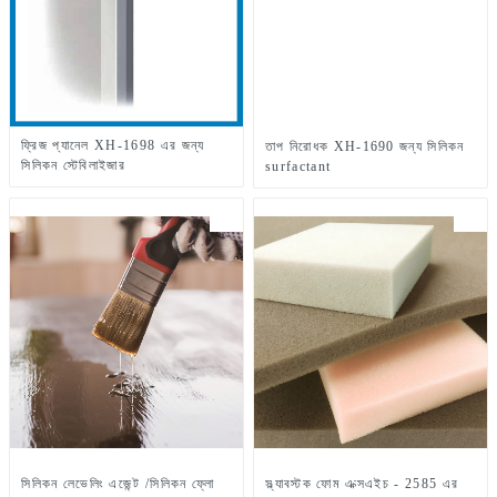
ফ্রিজ প্যানেল XH-1698 এর জন্য
তাপ নিরোধক XH-1690 জন্য সিলিকন
সিলিকন স্টেবিলাইজার
surfactant
সিলিকন লেভেলিং এজেন্ট /সিলিকন ফ্লো
স্ল্যাবস্টক ফোম এক্সএইচ - 2585 এর