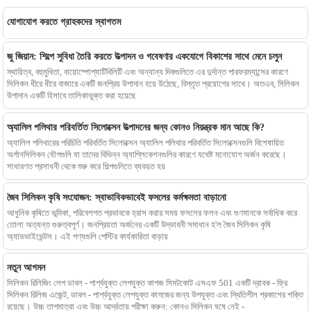
যোগাযোগ করতে গ্রাহকদের স্বাগতম
জু জিয়ান: শিল্পে সুবিধা তৈরি করতে উত্পাদন ও গবেষণার একযোগে বিকাশের সাথে মেনে চলুন
স্থায়িত্ব, বহুমুখিতা, বায়োম্পোপ্যাটিবিলিটি এবং অন্যান্য দিকগুলিতে এর দুর্দান্ত পারফরম্যান্সের কারণে
সিলিকন ধীরে ধীরে বাজারে একটি জনপ্রিয় উপাদান হয়ে উঠেছে, বিস্তৃত প্রয়োগের সাথে। অতএব, সিলিকন
উপাদান একটি হিসাবে তালিকাভুক্ত করা হয়েছে
অ্যালিল পলিথার পরিবর্তিত সিলোক্সেন উত্পাদনের জন্য কোনও নিয়ন্ত্রক মান আছে কি?
অ্যালিল পলিথারের পরিচিতি পরিবর্তিত সিলোক্সেন অ্যালিল পলিথার পরিবর্তিত সিলোক্সেনগুলি বিশেষায়িত
অর্গানসিলিকন যৌগগুলি যা তাদের বিভিন্ন অ্যাপ্লিকেশনগুলির কারণে যথেষ্ট মনোযোগ অর্জন করেছে।
সাধারণত প্রসাধনী থেকে শুরু করে শিল্পগুলিতে ব্যবহৃত হয়
জৈব সিলিকন কৃষি সংযোজন: স্বাভাবিকভাবেই ফসলের কর্মক্ষমতা বাড়ানো
আধুনিক কৃষিতে ভূমিকা, পরিবেশগত প্রভাবকে হ্রাস করার সময় ফসলের ফলন এবং গুণমানকে সর্বাধিক করে
তোলা অত্যন্ত গুরুত্বপূর্ণ। জনপ্রিয়তা অর্জনের একটি উদ্ভাবনী সমাধান হ'ল জৈব সিলিকন কৃষি
অ্যাডভাইভেন্টস। এই পণ্যগুলি পেস্টির কার্যকারিতা বাড়ায়
নতুন আগমন
সিলিকন রিলিজিং লেপ ডাবল - পার্শ্বযুক্ত লেপযুক্ত কাগজ সিমটকোট এসএফ 501 একটি দ্রাবক - ফ্রি
সিলিকন রিলিজ এজেন্ট, ডাবল - পার্শ্বযুক্ত লেপযুক্ত কাগজের জন্য উপযুক্ত এবং স্থিতিশীল প্রকাশের শক্তি
রয়েছে। উচ্চ তাপমাত্রা এবং উচ্চ আর্দ্রতায় পরীক্ষা করুন: কোনও সিলিকন ঘষে নেই -